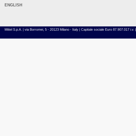
ENGLISH
Mittel S.p.A. | via Borromei, 5 - 20123 Milano - Italy | Capitale sociale Euro 87.907.017 i.v