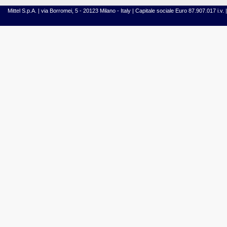
Mittel S.p.A. | via Borromei, 5 - 20123 Milano - Italy | Capitale sociale Euro 87.907.017 i.v