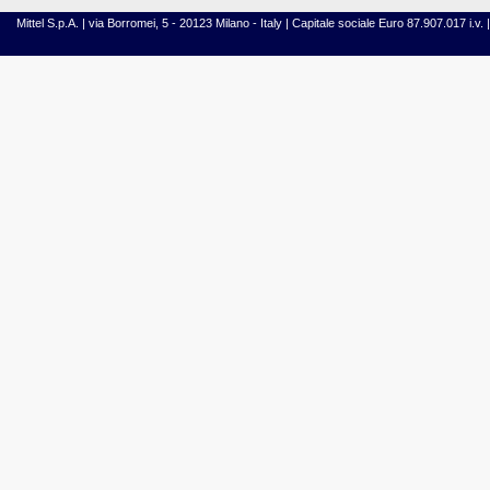
Mittel S.p.A. | via Borromei, 5 - 20123 Milano - Italy | Capitale sociale Euro 87.907.017 i.v