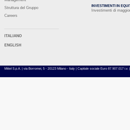
INVESTIMENTI IN EQUI
Struttura del Gruppo
Investimenti di maggi
Careers
ITALIANO
ENGLISH
Mittel S.p.A. | via Borromei, 5 - 20123 Milano - Italy | Capitale sociale Euro 87.907.017 i.v