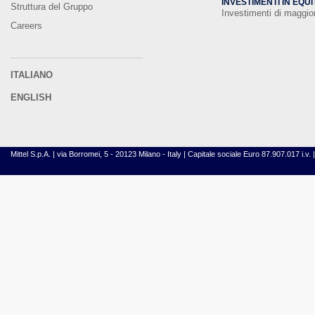
INVESTIMENTI IN EQUI
Struttura del Gruppo
Investimenti di maggi
Careers
ITALIANO
ENGLISH
Mittel S.p.A. | via Borromei, 5 - 20123 Milano - Italy | Capitale sociale Euro 87.907.017 i.v