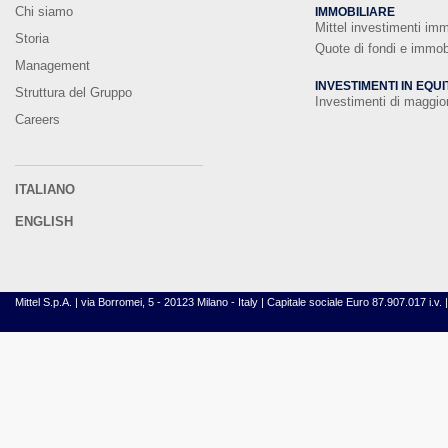
Chi siamo
IMMOBILIARE
Mittel investimenti imm
Storia
Quote di fondi e immobi
Management
INVESTIMENTI IN EQUI
Struttura del Gruppo
Investimenti di maggi
Careers
ITALIANO
ENGLISH
Mittel S.p.A. | via Borromei, 5 - 20123 Milano - Italy | Capitale sociale Euro 87.907.017 i.v