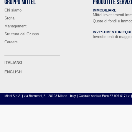
GRUPPO MITTEL
PRODOTTI E SERVIZ
Chi siamo
IMMOBILIARE
Mittel investimenti imm
Storia
Quote di fondi e immobi
Management
INVESTIMENTI IN EQUI
Struttura del Gruppo
Investimenti di maggi
Careers
ITALIANO
ENGLISH
Mittel S.p.A. | via Borromei, 5 - 20123 Milano - Italy | Capitale sociale Euro 87.907.017 i.v