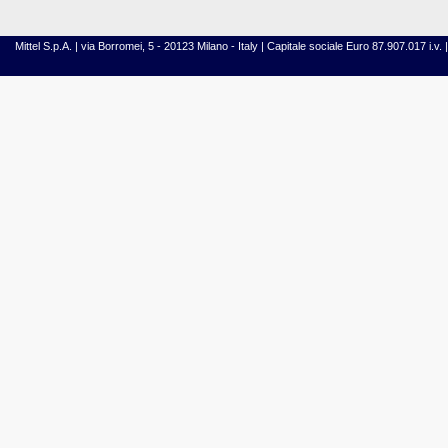
Mittel S.p.A. | via Borromei, 5 - 20123 Milano - Italy | Capitale sociale Euro 87.907.017 i.v