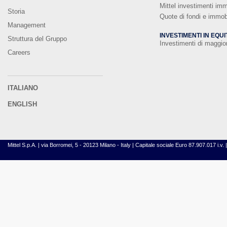
Mittel investimenti imm
Storia
Quote di fondi e immobi
Management
INVESTIMENTI IN EQUI
Struttura del Gruppo
Investimenti di maggi
Careers
ITALIANO
ENGLISH
Mittel S.p.A. | via Borromei, 5 - 20123 Milano - Italy | Capitale sociale Euro 87.907.017 i.v